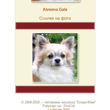
Alveena Gala
Cсылки на фото
© 2009-2019 — питомниик чихуахуа "Олери-Юми"
Работает на ::FireColt
LJ-design 2010