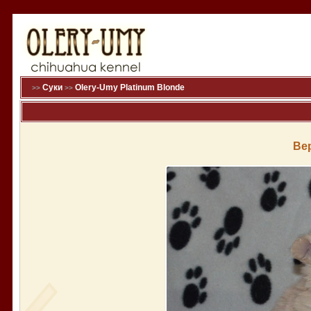
Суки
Olery-Umy Platinum Blonde
>>
>>
Ве