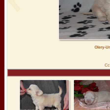
Olery-U
Cс