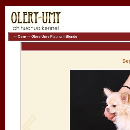
Суки
Olery-Umy Platinum Blonde
>>
>>
Ве