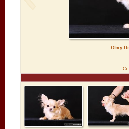
Olery-U
Cс